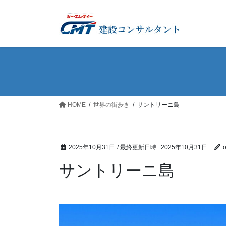
コ
ナ
ン
ビ
テ
ゲ
ン
ー
ツ
シ
へ
ョ
ス
ン
キ
に
ッ
移
HOME
世界の街歩き
サントリーニ島
プ
動
2025年10月31日
/ 最終更新日時 :
2025年10月31日
サントリーニ島